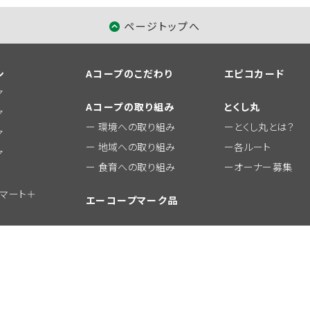
ページトップへ
シ
Aコープのこだわり
エピコカード
ア
Aコープの取り組み
とくし丸
ア
環境への取り組み
とくし丸とは？
ア
地域への取り組み
各ルート
ア
食育への取り組み
オーナー募集
ーマート＋
エーコープマーク品
おすすめ商品
© JA Zennou A-Coop Chushikoku Co.,Ltd.All Rights Reserved.