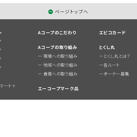
ページトップへ
シ
Aコープのこだわり
エピコカード
ア
Aコープの取り組み
とくし丸
ア
環境への取り組み
とくし丸とは？
ア
地域への取り組み
各ルート
ア
食育への取り組み
オーナー募集
ーマート＋
エーコープマーク品
おすすめ商品
© JA Zennou A-Coop Chushikoku Co.,Ltd.All Rights Reserved.