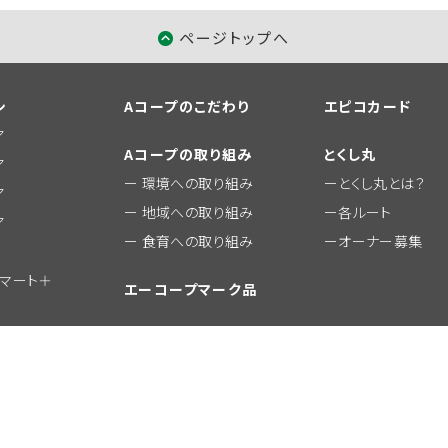
ページトップへ
シ
Aコープのこだわり
エピコカード
ア
Aコープの取り組み
とくし丸
ア
環境への取り組み
とくし丸とは？
ア
地域への取り組み
各ルート
ア
食育への取り組み
オーナー募集
ーマート＋
エーコープマーク品
おすすめ商品
© JA Zennou A-Coop Chushikoku Co.,Ltd.All Rights Reserved.