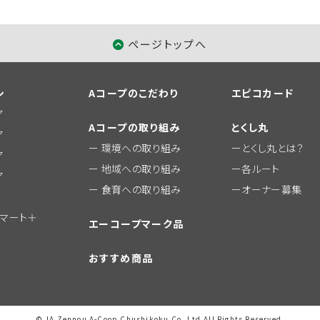
ページトップへ
シ
Aコープのこだわり
エピコカード
ア
Aコープの取り組み
とくし丸
ア
環境への取り組み
とくし丸とは？
ア
地域への取り組み
各ルート
ア
食育への取り組み
オーナー募集
ーマート＋
エーコープマーク品
おすすめ商品
© JA Zennou A-Coop Chushikoku Co.,Ltd.All Rights Reserved.