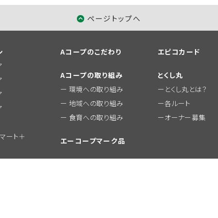
ページトップへ
シ
Aコープのこだわり
エピコカード
ア
Aコープの取り組み
とくし丸
ア
環境への取り組み
とくし丸とは？
ア
地域への取り組み
各ルート
ア
食育への取り組み
オーナー募集
ーマート＋
エーコープマーク品
おすすめ商品
© JA Zennou A-Coop Chushikoku Co.,Ltd.All Rights Reserved.